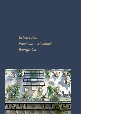
para otimização de soluções
passivas.
Integração entre Luminotécnica,
Iluminação Natural e Térmica.
Estratégias
Passivas
+
Eficiência
Energética