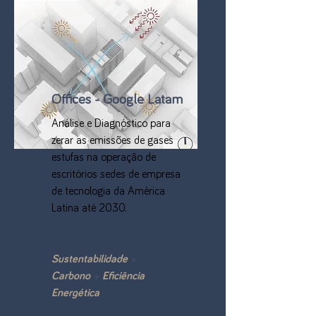
Offices - Google Latam
Análise e Diagnóstico para
zerar as emissões de gases
estufas na operação de
escritórios sedes de empresa
de tecnologia da América
Latina até 2030.
Sustentabilidade
+
Carbono
+
Eficiência
Energética