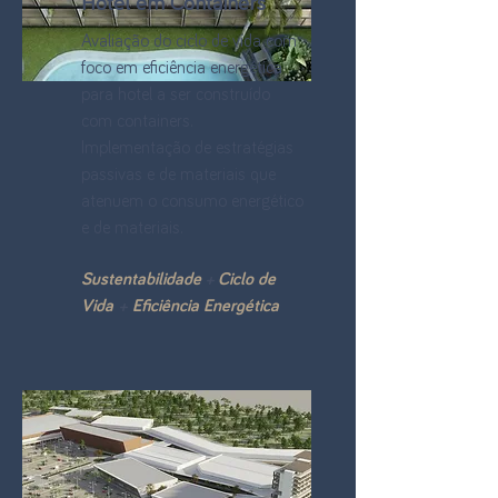
Hotel em Containers
Avaliação do ciclo de vida com
foco em eficiência energética
para hotel a ser construído
com con
tainers.
Implementação de estratégias
passivas e de materiais que
atenuem o consumo energético
e de materiais.
Sustentabilidade
+
Ciclo de
Vida
+
Eficiência Energética