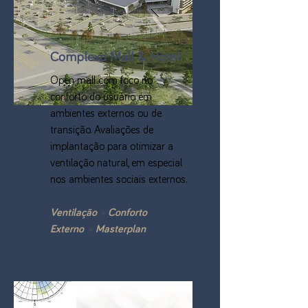
Complexo Mall & Hotel
Open mall com foco no
conforto do usuário em
ambientes externos ou de
transição. Avaliações de
implantação para otimizar a
ventilação natural, em especial
nos ambientes sociais externos.
Ventilação
+
Conforto
Externo
+
Masterplan